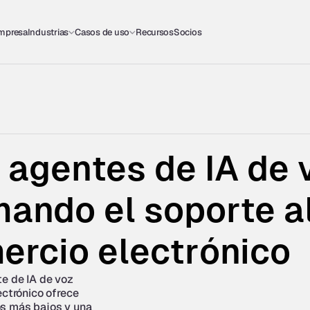
empresa
Industrias
Casos de uso
Recursos
Socios
agentes de IA de v
ando el soporte al 
ercio electrónico
e de IA de voz 
ectrónico ofrece 
s más bajos y una 