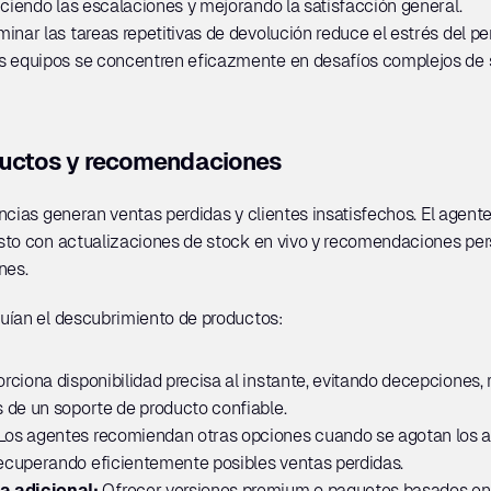
uciendo las escalaciones y mejorando la satisfacción general.
iminar las tareas repetitivas de devolución reduce el estrés del per
s equipos se concentren eficazmente en desafíos complejos de 
ductos y recomendaciones
ncias generan ventas perdidas y clientes insatisfechos. El agente
sto con actualizaciones de stock en vivo y recomendaciones per
nes.
uían el descubrimiento de productos:
orciona disponibilidad precisa al instante, evitando decepciones, 
 de un soporte de producto confiable.
Los agentes recomiendan otras opciones cuando se agotan los artí
ecuperando eficientemente posibles ventas perdidas.
 adicional: 
Ofrecer versiones premium o paquetes basados en l