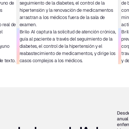
yuno de 
seguimiento de la diabetes, el control de la 
de 
s 
hipertensión y la renovación de medicamentos 
com
arrastran a los médicos fuera de la sala de 
min
 real de 
examen.
act
Brilo AI
Bri
l 
 captura la solicitud de atención crónica, 
guía al paciente a través del seguimiento de la 
pre
yuno 
diabetes, el control de la hipertensión y el 
cor
reabastecimiento de medicamentos, y dirige los 
tra
e texto.
casos complejos a los médicos.
y de
Desde
anual
enfer