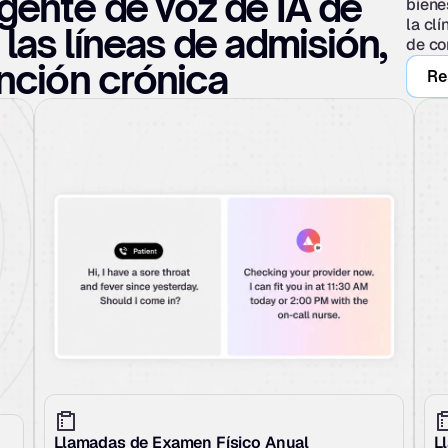
gente de voz de IA de 
biene
la cl
las líneas de admisión, 
de co
ención crónica
Re
Llamadas de Examen Físico Anual
L