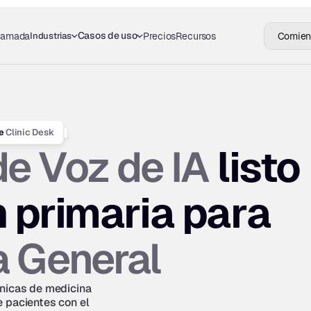
Casos de uso
Industrias
llamada
Precios
Recursos
Comienz
Clinic Desk
e 
e Voz de IA
 listo
atención primaria para 
a General
nicas de medicina 
 pacientes con el 