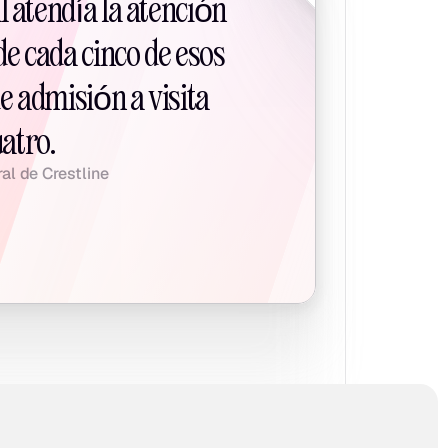
atendía la atención 
 cada cinco de esos 
 admisión a visita 
atro.
al de Crestline