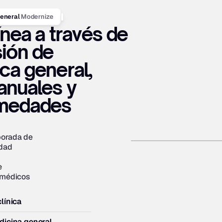
Modernize
eneral 
ínea a través de 
ión de 
ca general, 
nuales y 
medades 
orada de 
dad 
 
 médicos 
línica
dicina general