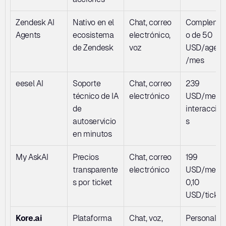
Zendesk AI 
Nativo en el 
Chat, correo 
Compleme
Agents
ecosistema 
electrónico, 
o de 50 
de Zendesk
voz
USD/agent
/mes
eesel AI
Soporte 
Chat, correo 
239 
técnico de IA 
electrónico
USD/mes +
de 
interaccio
autoservicio 
s
en minutos
My AskAI
Precios 
Chat, correo 
199 
transparente
electrónico
USD/mes +
s por ticket
0,10 
USD/ticket
Kore.ai
Plataforma 
Chat, voz, 
Personaliz