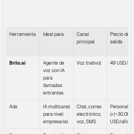
Herramienta
Ideal para
Canal 
Precio de 
principal
salida
Brilo.ai
Agente de 
Voz (nativo)
49 USD/m
voz con IA 
para 
llamadas 
entrantes
Ada
IA multicanal 
Chat, correo 
Personaliz
para nivel 
electrónico, 
o (~30.000 
empresarial
voz, SMS
USD/año)