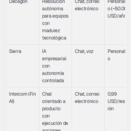
Decagon
Resolución 
Chat, correo 
Personaliz
autónoma 
electrónico
o (~50.000+
para equipos 
USD/año)
con 
madurez 
tecnológica
Sierra
IA 
Chat, voz
Personaliz
empresarial 
o
con 
autonomía 
controlada
Intercom (Fin 
Chat 
Chat, correo 
0,99 
AI)
orientado a 
electrónico
USD/resol
producto 
ión
con 
ejecución de 
acciones