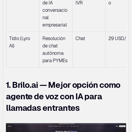
de IA 
IVR
o
conversacio
nal 
empresarial
Tidio (Lyro 
Resolución 
Chat
29 USD/m
AI)
de chat 
autónoma 
para PYMEs
1. Brilo.ai — Mejor opción como 
agente de voz con IA para 
llamadas entrantes