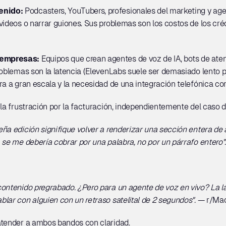
enido:
 Podcasters, YouTubers, profesionales del marketing y age
ideos o narrar guiones. Sus problemas son los costos de los crédi
 empresas:
 Equipos que crean agentes de voz de IA, bots de aten
roblemas son la latencia (ElevenLabs suele ser demasiado lento pa
ra a gran escala y la necesidad de una integración telefónica co
 la frustración por la facturación, independientemente del caso d
ña edición signifique volver a renderizar una sección entera de a
 se me debería cobrar por una palabra, no por un párrafo entero".
ontenido pregrabado. ¿Pero para un agente de voz en vivo? La late
lar con alguien con un retraso satelital de 2 segundos".
 — r/Ma
atender a ambos bandos con claridad.