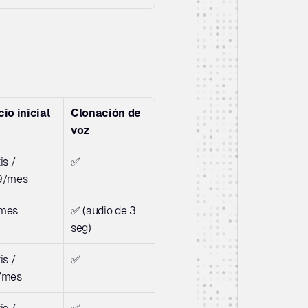
cio inicial
Clonación de 
voz
s / 
✅
9/mes
mes
✅ (audio de 3 
seg)
s / 
✅
/mes