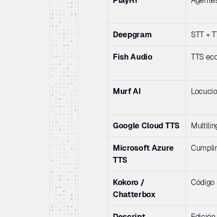
PlayHT
Agentes
Deepgram
STT + T
Fish Audio
TTS ec
Murf AI
Locucio
Google Cloud TTS
Multili
Microsoft Azure 
Cumplim
TTS
Kokoro / 
Código 
Chatterbox
Descript
Edición