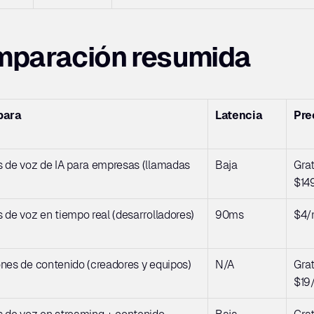
mparación resumida
para
Latencia
Pre
 de voz de IA para empresas (llamadas 
Baja
Grati
$14
 de voz en tiempo real (desarrolladores)
90ms
$4/
nes de contenido (creadores y equipos)
N/A
Grati
$19