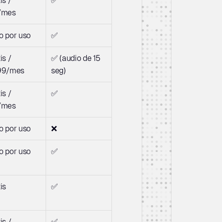
s / 
✅
/mes
o por uso
✅
s / 
✅ (audio de 15 
99/mes
seg)
s / 
✅
/mes
o por uso
❌
o por uso
✅
is
✅
s / 
✅