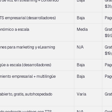
 de voz en streaming + contenido
Baja
Grati
$31
TS empresarial (desarrolladores)
Baja
Pag
onómico a escala
Media
Grati
$9.
nes para marketing y eLearning
N/A
Grati
$19
ngüe a escala (desarrolladores)
Baja
Pag
iento empresarial + multilingüe
Baja
Pag
abierto, gratis, autohospedado
Varía
Grat
 de podcasts y videos con TTS
N/A
Grati