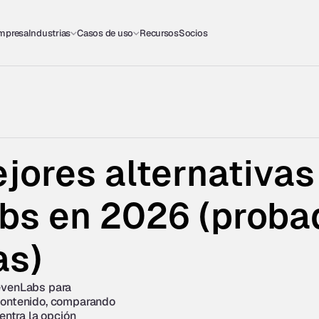
empresa
Industrias
Casos de uso
Recursos
Socios
jores alternativas 
bs en 2026 (probad
as)
evenLabs para 
contenido, comparando 
entra la opción 