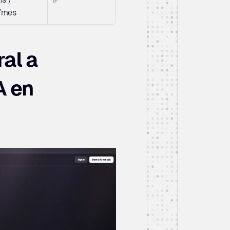
/mes
al a 
 en 