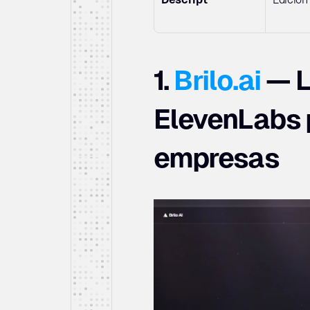
1. 
Brilo.ai
 — L
ElevenLabs p
empresas