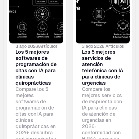
3 ago 2026
Artículos
3 ago 2026
Artículos
Los 5 mejores 
Los 5 mejores 
softwares de 
servicios de 
programación de 
atención 
citas con IA para 
telefónica con IA 
clínicas 
para clínicas de 
quiroprácticas
urgencias
Compare los 5 
Compare los 
mejores 
mejores servicios 
softwares de 
de respuesta con 
programación de 
IA para clínicas 
citas con IA para 
de atención de 
clínicas 
urgencias en 
quiroprácticas en 
2026: 
2026: descubra 
conformidad con 
qué herramientas 
HIPAA, precisión 