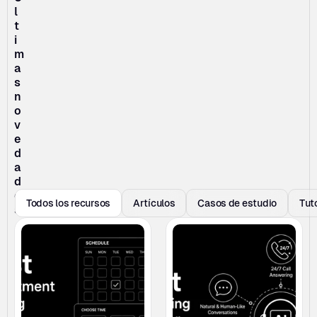
l
t
i
m
a
s 
n
o
v
e
d
a
d
e
Todos los recursos
Artículos
Casos de estudio
Tut
s