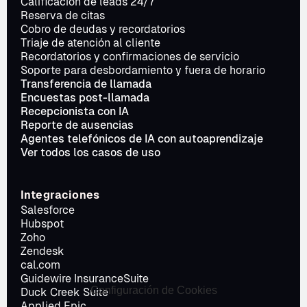
Calificación de leads 24/7
Reserva de citas
Cobro de deudas y recordatorios
Triaje de atención al cliente
Recordatorios y confirmaciones de servicio
Soporte para desbordamiento y fuera de horario
Transferencia de llamada
Encuestas post-llamada
Recepcionista con IA
Reporte de ausencias
Agentes telefónicos de IA con autoaprendizaje
Ver todos los casos de uso
Integraciones
Salesforce
Hubspot
Zoho
Zendesk
cal.com
Guidewire InsuranceSuite
Configuración de Cookies
Duck Creek Suite
Applied Epic