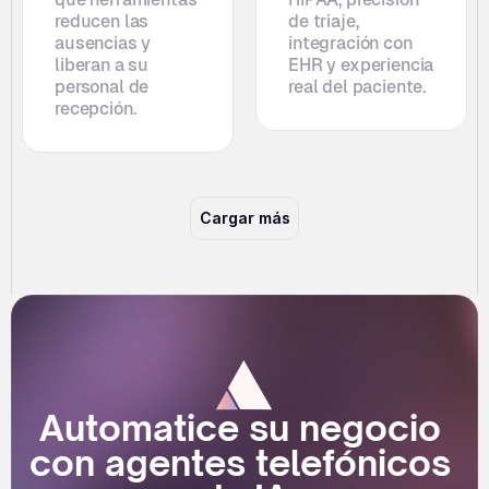
reducen las 
de triaje, 
ausencias y 
integración con 
liberan a su 
EHR y experiencia 
personal de 
real del paciente.
recepción.
Cargar más
Automatice su negocio 
con agentes telefónicos 