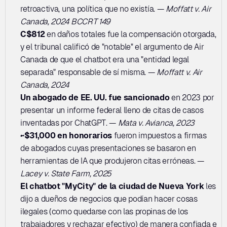
retroactiva, una política que no existía. — 
Moffatt v. Air 
Canada, 2024 BCCRT 149
C$812
 en daños totales fue la compensación otorgada, 
y el tribunal calificó de "notable" el argumento de Air 
Canada de que el chatbot era una "entidad legal 
separada" responsable de sí misma. — 
Moffatt v. Air 
Canada, 2024
Un abogado de EE. UU. fue sancionado
 en 2023 por 
presentar un informe federal lleno de citas de casos 
inventadas por ChatGPT. — 
Mata v. Avianca, 2023
~$31,000 en honorarios
 fueron impuestos a firmas 
de abogados cuyas presentaciones se basaron en 
herramientas de IA que produjeron citas erróneas. — 
Lacey v. State Farm, 2025
El chatbot "MyCity" de la ciudad de Nueva York
 les 
dijo a dueños de negocios que podían hacer cosas 
ilegales (como quedarse con las propinas de los 
trabajadores y rechazar efectivo) de manera confiada e 