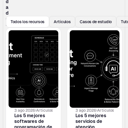
d
a
d
e
Todos los recursos
Artículos
Casos de estudio
Tut
s
3 ago 2026
Artículos
3 ago 2026
Artículos
Los 5 mejores 
Los 5 mejores 
softwares de 
servicios de 
programación de 
atención 