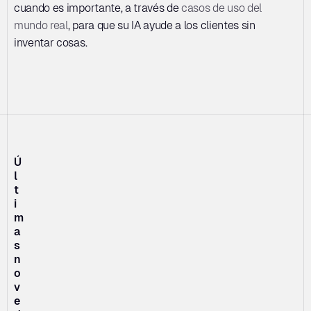
cuando es importante, a través de 
casos de uso del 
mundo real
, para que su IA ayude a los clientes sin 
inventar cosas.
Ú
l
t
i
m
a
s 
n
o
v
e