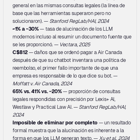
general en las mismas consultas legales (la línea de 
base que las herramientas superaron pero no 
solucionaron). — 
Stanford RegLab/HAI, 2024
~1% a ~30%
 — tasa de alucinación de los LLM 
modernos incluso al resumir un documento fuente que 
se les proporcionó. — 
Vectara, 2025
C$812
 — daños que se ordenó pagar a Air Canada 
después de que su chatbot inventara una política de 
reembolso, el primer fallo importante de que una 
empresa es responsable de lo que dice su bot. — 
Moffatt v. Air Canada, 2024
65% vs. 41% vs. ~20%
 — proporción de consultas 
legales respondidas con precisión por Lexis+ AI, 
Westlaw y Practical Law AI. — 
Stanford RegLab/HAI, 
2024
Imposible de eliminar por completo
 — un resultado 
formal muestra que la alucinación es inherente a la 
forma en que los LLM generan texto. — 
Xu et al., 2024