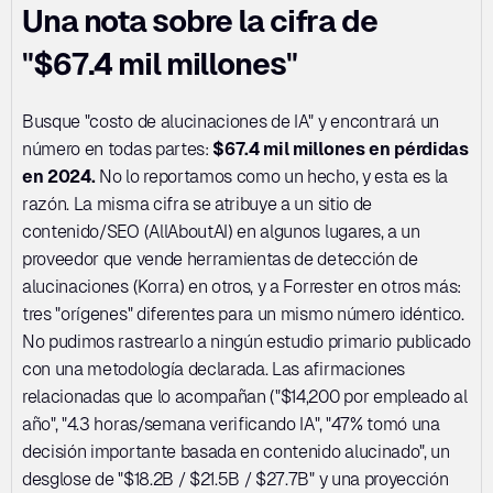
Una nota sobre la cifra de 
"$67.4 mil millones"
Busque "costo de alucinaciones de IA" y encontrará un 
número en todas partes: 
$67.4 mil millones en pérdidas 
en 2024.
 No lo reportamos como un hecho, y esta es la 
razón. La misma cifra se atribuye a un sitio de 
contenido/SEO (AllAboutAI) en algunos lugares, a un 
proveedor que vende herramientas de detección de 
alucinaciones (Korra) en otros, y a Forrester en otros más: 
tres "orígenes" diferentes para un mismo número idéntico. 
No pudimos rastrearlo a ningún estudio primario publicado 
con una metodología declarada. Las afirmaciones 
relacionadas que lo acompañan ("$14,200 por empleado al 
año", "4.3 horas/semana verificando IA", "47% tomó una 
decisión importante basada en contenido alucinado", un 
desglose de "$18.2B / $21.5B / $27.7B" y una proyección 