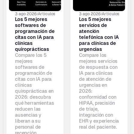
3 ago 2026
Artículos
3 ago 2026
Artículos
Los 5 mejores 
Los 5 mejores 
softwares de 
servicios de 
programación de 
atención 
citas con IA para 
telefónica con IA 
clínicas 
para clínicas de 
quiroprácticas
urgencias
Compare los 5 
Compare los 
mejores 
mejores servicios 
softwares de 
de respuesta con 
programación de 
IA para clínicas 
citas con IA para 
de atención de 
clínicas 
urgencias en 
quiroprácticas en 
2026: 
2026: descubra 
conformidad con 
qué herramientas 
HIPAA, precisión 
reducen las 
de triaje, 
ausencias y 
integración con 
liberan a su 
EHR y experiencia 
personal de 
real del paciente.
recepción.