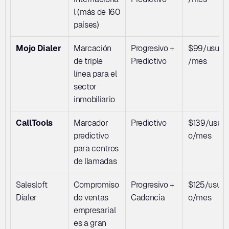
l (más de 160 
países)
Mojo Dialer
Marcación 
Progresivo + 
$99/usuari
de triple 
Predictivo
/mes
línea para el 
sector 
inmobiliario
CallTools
Marcador 
Predictivo
$139/usuar
predictivo 
o/mes
para centros 
de llamadas
Salesloft 
Compromiso 
Progresivo + 
$125/usuar
Dialer
de ventas 
Cadencia
o/mes
empresarial
es a gran 