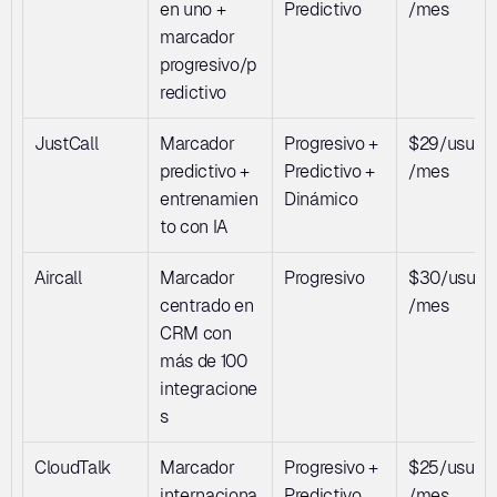
en uno + 
Predictivo
/mes
marcador 
progresivo/p
redictivo
JustCall
Marcador 
Progresivo + 
$29/usuari
predictivo + 
Predictivo + 
/mes
entrenamien
Dinámico
to con IA
Aircall
Marcador 
Progresivo
$30/usuari
centrado en 
/mes
CRM con 
más de 100 
integracione
s
CloudTalk
Marcador 
Progresivo + 
$25/usuari
internaciona
Predictivo
/mes