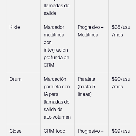
llamadas de 
salida
Kixie
Marcador 
Progresivo + 
$35/usuari
multilínea 
Multilínea
/mes
con 
integración 
profunda en 
CRM
Orum
Marcación 
Paralela 
$90/usuari
paralela con 
(hasta 5 
/mes
IA para 
líneas)
llamadas de 
salida de 
alto volumen
Close
CRM todo 
Progresivo + 
$99/usuari