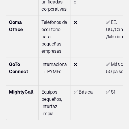
unificadas 
o
corporativas
Ooma 
Teléfonos de 
❌
✅ EE. 
Office
escritorio 
UU./Canad
para 
/México
pequeñas 
empresas
GoTo 
Internaciona
❌
✅ Más de 
Connect
l + PYMEs
50 países
MightyCall
Equipos 
✅ Básica
✅ Sí
pequeños, 
interfaz 
limpia