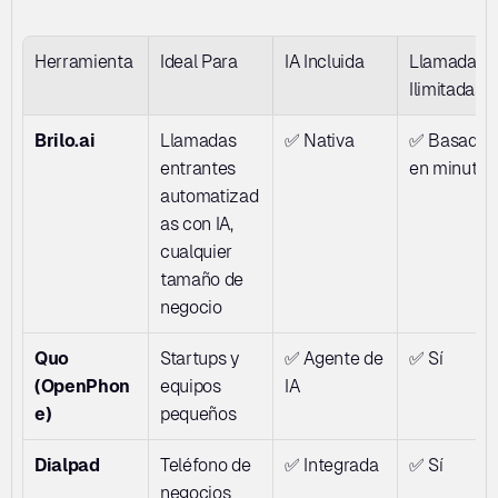
Herramienta
Ideal Para
IA Incluida
Llamadas 
Ilimitadas
Brilo.ai
Llamadas 
✅ Nativa
✅ Basado 
entrantes 
en minutos
automatizad
as con IA, 
cualquier 
tamaño de 
negocio
Quo 
Startups y 
✅ Agente de 
✅ Sí
(OpenPhon
equipos 
IA
e)
pequeños
Dialpad
Teléfono de 
✅ Integrada
✅ Sí
negocios 