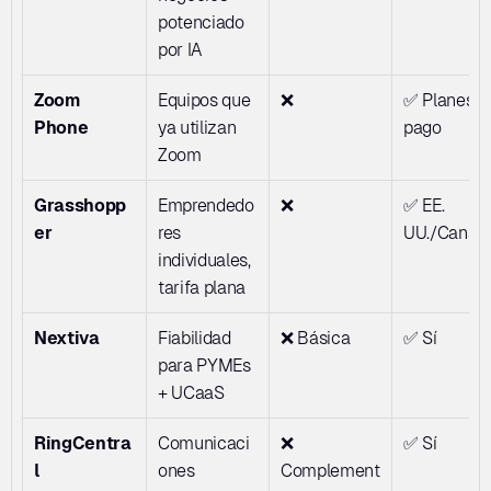
potenciado 
por IA
Zoom 
Equipos que 
❌
✅ Planes de
Phone
ya utilizan 
pago
Zoom
Grasshopp
Emprendedo
❌
✅ EE. 
er
res 
UU./Canad
individuales, 
tarifa plana
Nextiva
Fiabilidad 
❌ Básica
✅ Sí
para PYMEs 
+ UCaaS
RingCentra
Comunicaci
❌ 
✅ Sí
l
ones 
Complement