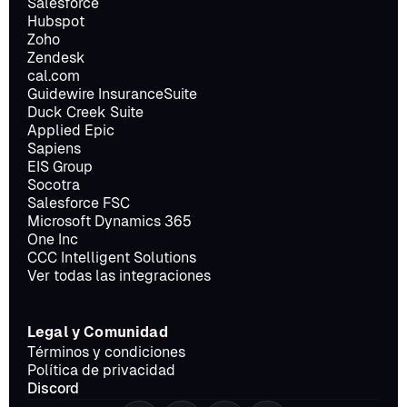
Salesforce
Hubspot
Zoho
Zendesk
cal.com
Guidewire InsuranceSuite
Duck Creek Suite
Applied Epic
Sapiens
EIS Group
Socotra
Salesforce FSC
Microsoft Dynamics 365
One Inc
CCC Intelligent Solutions
Ver todas las integraciones
Legal y Comunidad
Términos y condiciones
Política de privacidad
Discord