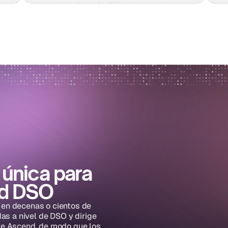
única para 
nd DSO
en decenas o cientos de 
as a nivel de DSO y dirige 
de Ascend, de modo que los 