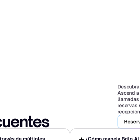
Descubra 
Ascend a c
llamadas a
reservas 
recepción
cuentes
Reserv
través de múltiples 
¿Cómo maneja Brilo AI l