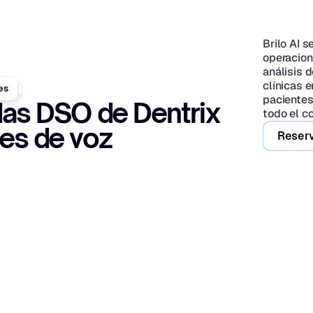
Brilo AI 
operacion
análisis 
clínicas e
es
pacientes
das DSO de Dentrix 
todo el c
es de voz
Reserv