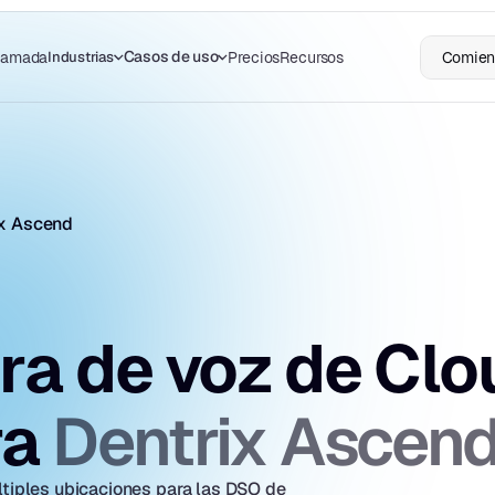
Casos de uso
Industrias
llamada
Precios
Recursos
Comienz
ix Ascend
a de voz de Clou
Dentrix Ascen
a 
ltiples ubicaciones para las DSO de 