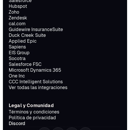
Salesforce
Hubspot
Zoho
Zendesk
cal.com
Guidewire InsuranceSuite
Duck Creek Suite
Applied Epic
Sapiens
EIS Group
Socotra
Salesforce FSC
Microsoft Dynamics 365
One Inc
CCC Intelligent Solutions
Ver todas las integraciones
Legal y Comunidad
Términos y condiciones
Política de privacidad
Discord