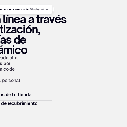
Modernize
ento cerámico de 
línea a través 
ización, 
as de 
rámico
ada alta 
 por 
nico de 
 
 personal 
as de tu tienda
 de recubrimiento 