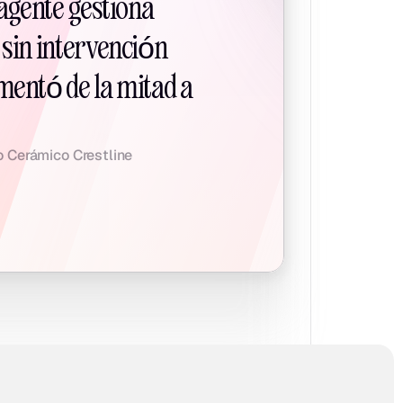
 agente gestiona 
sin intervención 
entó de la mitad a 
 Cerámico Crestline