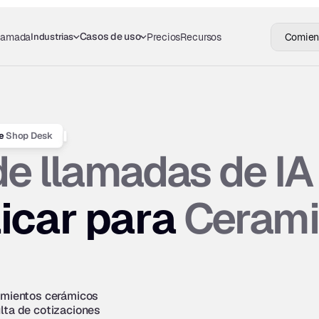
Casos de uso
Industrias
llamada
Precios
Recursos
Comienz
Shop Desk
e 
e llamadas de IA
Cerami
icar para 
amientos cerámicos 
lta de cotizaciones 