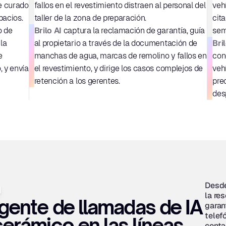
e curado 
fallos en el revestimiento distraen al personal del 
veh
pacios.
taller de la zona de preparación.
cit
Brilo AI
 de 
 captura la reclamación de garantía, guía 
sem
Bri
la 
al propietario a través de la documentación de 
 
manchas de agua, marcas de remolino y fallos en 
con
 y envía 
el revestimiento, y dirige los casos complejos de 
veh
retención a los gerentes.
pre
desp
Desde
la re
gente de llamadas de IA 
garan
telef
erámico en las líneas 
contac