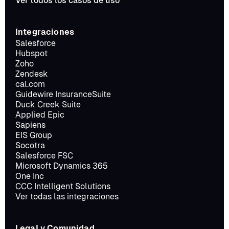
Ver todos los casos de uso
Integraciones
Salesforce
Hubspot
Zoho
Zendesk
cal.com
Guidewire InsuranceSuite
Duck Creek Suite
Applied Epic
Sapiens
EIS Group
Socotra
Salesforce FSC
Microsoft Dynamics 365
One Inc
CCC Intelligent Solutions
Ver todas las integraciones
Legal y Comunidad