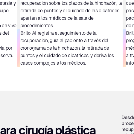
tesia y 
recuperación sobre los plazos de la hinchazón, la 
cue
ipo 
retirada de puntos y el cuidado de las cicatrices 
pac
apartan a los médicos de la sala de 
pac
 en vivo 
procedimientos.
de 
Brilo AI
Bri
 del 
 registra el seguimiento de la 
recuperación, guía al paciente a través del 
pro
ía por 
cronograma de la hinchazón, la retirada de 
méd
eserva.
puntos y el cuidado de cicatrices, y deriva los 
a tr
casos complejos a los médicos.
info
Desde
proce
ara cirugía plástica 
recup