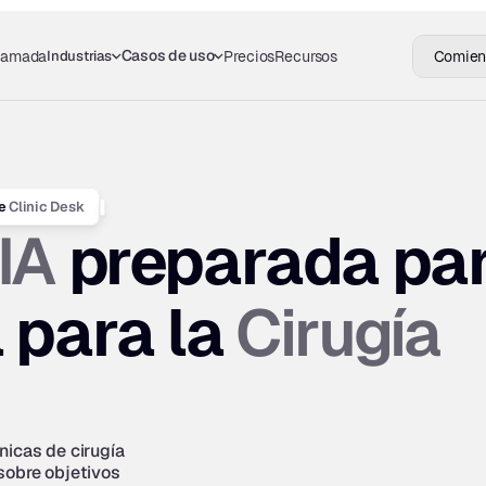
Casos de uso
Industrias
llamada
Precios
Recursos
Comienz
Clinic Desk
e 
IA
 preparada para
Cirugía 
 para la 
icas de cirugía 
sobre objetivos 