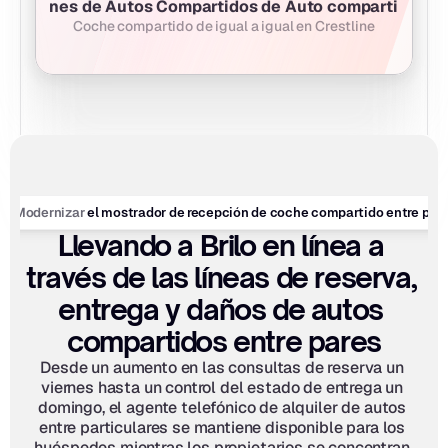
peraciones de Autos Compartidos de Auto compartido entr
Coche compartido de igual a igual en Crestline
0
Modernizar
 el mostrador de recepción de coche compartido entre part
Llevando a Brilo en línea a 
través de las líneas de reserva, 
entrega y daños de autos 
compartidos entre pares
Desde un aumento en las consultas de reserva un 
viernes hasta un control del estado de entrega un 
domingo, el agente telefónico de alquiler de autos 
entre particulares se mantiene disponible para los 
huéspedes mientras los propietarios se concentran 