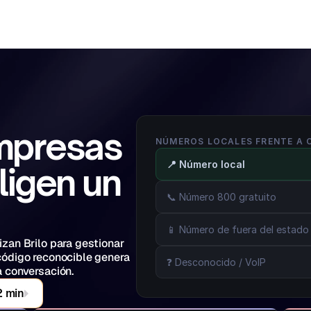
mpresas 
NÚMEROS LOCALES FRENTE A 
📍 Número local
ligen un 
📞 Número 800 gratuito
📱 Número de fuera del estado
zan Brilo para gestionar 
ódigo reconocible genera 
❓ Desconocido / VoIP
a conversación.
2 min