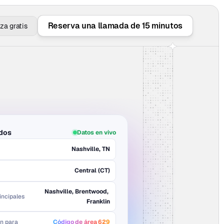
Reserva una llamada de 15 minutos
a gratis
idos
Datos en vivo
Nashville, TN
Central (CT)
Nashville, Brentwood, 
incipales
Franklin
n para
Código de área 629