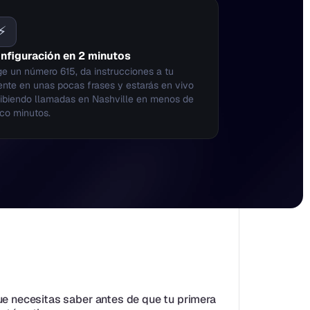
⚡
nfiguración en 2 minutos
ge un número 615, da instrucciones a tu 
nte en unas pocas frases y estarás en vivo 
ibiendo llamadas en Nashville en menos de 
co minutos.
ue necesitas saber antes de que tu primera 