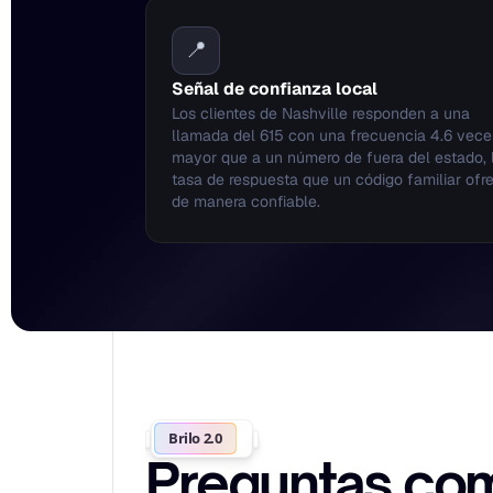
📍
Señal de confianza local
Los clientes de Nashville responden a una 
llamada del 615 con una frecuencia 4.6 veces
mayor que a un número de fuera del estado, l
tasa de respuesta que un código familiar ofre
de manera confiable.
Brilo 2.0
Preguntas com