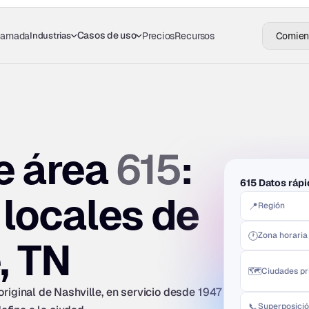
Casos de uso
Industrias
llamada
Precios
Recursos
Comienz
615
 área 
: 
615 Datos ráp
locales de 
📍
Región
🕐
Zona horaria
, TN
🗺️
Ciudades pr
original de Nashville, en servicio desde 1947 
📞
Superposició