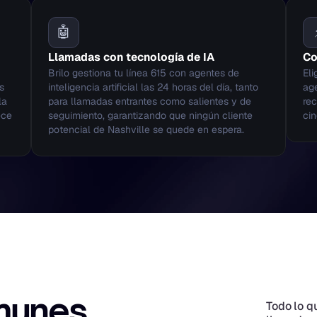
🤖
Llamadas con tecnología de IA
Co
Brilo gestiona tu línea 615 con agentes de 
Eli
 
inteligencia artificial las 24 horas del día, tanto 
age
a 
para llamadas entrantes como salientes y de 
rec
ce 
seguimiento, garantizando que ningún cliente 
cin
potencial de Nashville se quede en espera.
unes, 
Todo lo q