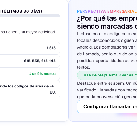
 (ÚLTIMOS 30 DÍAS)
PERSPECTIVA EMPRESARIA
¿Por qué las empre
siendo marcadas 
dos tienen una mayor actividad 
Incluso con un código de área
locales desconocidos siguen ac
Android. Los compradores ven "
1.615
de llamada, por lo que dejan so
perdidas, oportunidades de ven
615-555, 615-145
lentos.
↓ un 9% menos
Tasa de respuesta 3 veces m
Destaque entre el spam. Un núm
r de los códigos de área de EE. 
verificado, llamadas con tecnol
UU.
que cada conversación genere
Configurar llamadas de