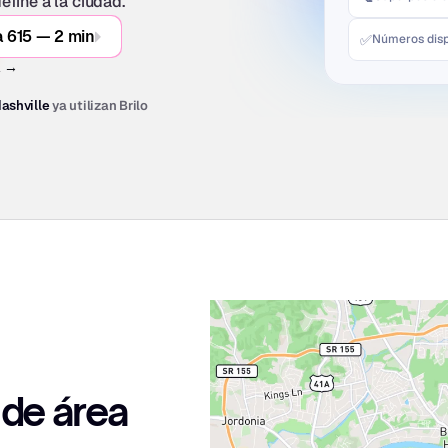
fine a la ciudad.
a 615 — 2 min
✅
Números disp
A →
ya utilizan Brilo
ashville
de área 