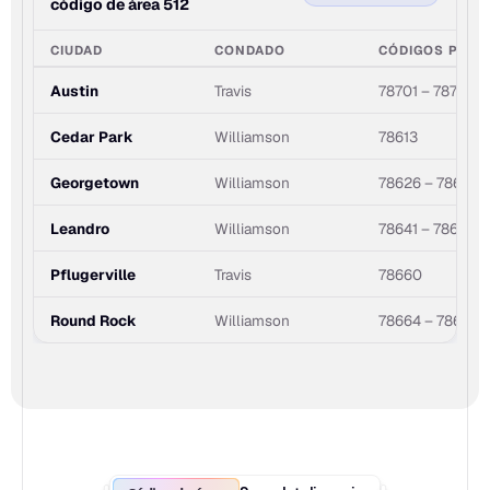
código de área 512
CIUDAD
CONDADO
CÓDIGOS POST
Austin
Travis
78701 – 78759
Cedar Park
Williamson
78613
Georgetown
Williamson
78626 – 78628
Leandro
Williamson
78641 – 78646
Pflugerville
Travis
78660
Round Rock
Williamson
78664 – 78681