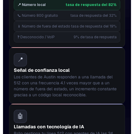
📍 Número local
tasa de respuesta del 82%
📞 Número 800 gratuito
tasa de respuesta del 32%
📱 Número de fuera del estado
tasa de respuesta del 19%
❓ Desconocido / VoIP
9% de tasa de respuesta
📍
Señal de confianza local
Los clientes de Austin responden a una llamada del 
512 con una frecuencia 4.1 veces mayor que a un 
número de fuera del estado, un incremento constante 
gracias a un código local reconocible.
🤖
Llamadas con tecnología de IA
Brilo gestiona tu línea 512 con agentes de IA las 24 