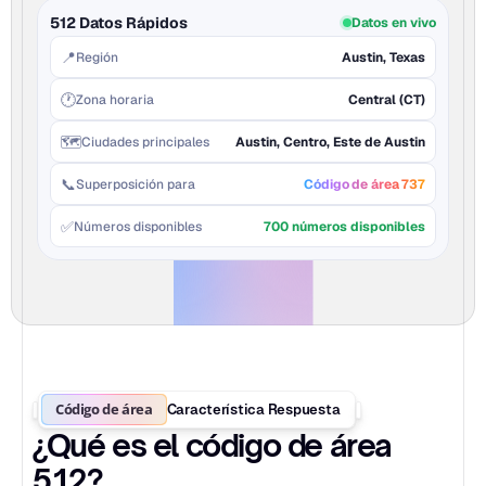
512 Datos Rápidos
Datos en vivo
📍
Región
Austin, Texas
🕐
Zona horaria
Central (CT)
🗺️
Ciudades principales
Austin, Centro, Este de Austin
📞
Superposición para
Código de área 737
✅
Números disponibles
700 números disponibles
Código de área
Característica Respuesta
¿Qué es el código de área 
512?