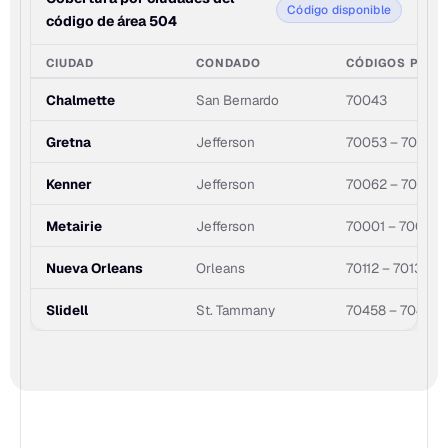
Código disponible
código de área 504
CIUDAD
CONDADO
CÓDIGOS POST
Chalmette
San Bernardo
70043
Gretna
Jefferson
70053 – 70056
Kenner
Jefferson
70062 – 70065
Metairie
Jefferson
70001 – 70006
Nueva Orleans
Orleans
70112 – 70131
Slidell
St. Tammany
70458 – 70461