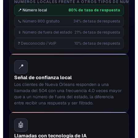
NÚMEROS LOCALES FRENTE A OTROS TIPOS DE NÚMER
📍 Número local
80% de tasa de respuesta
📞 Número 800 gratuito
34% de tasa de respuesta
📱 Número de fuera del estado
21% de tasa de respuesta
❓ Desconocido / VoIP
10% de tasa de respuesta
📍
Señal de confianza local
Los clientes de Nueva Orleans responden a una 
llamada del 504 con una frecuencia 4.0 veces mayor 
que a un número de fuera del estado, la diferencia 
entre recibir una respuesta y ser filtrado.
🤖
Llamadas con tecnología de IA