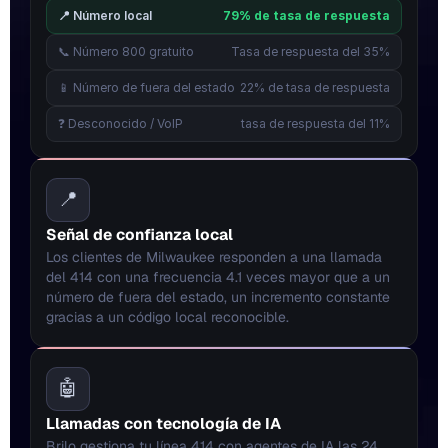
📍 Número local
79% de tasa de respuesta
📞 Número 800 gratuito
Tasa de respuesta del 35%
📱 Número de fuera del estado
22% de tasa de respuesta
❓ Desconocido / VoIP
tasa de respuesta del 11%
📍
Señal de confianza local
Los clientes de Milwaukee responden a una llamada 
del 414 con una frecuencia 4.1 veces mayor que a un 
número de fuera del estado, un incremento constante 
gracias a un código local reconocible.
🤖
Llamadas con tecnología de IA
Brilo gestiona tu línea 414 con agentes de IA las 24 