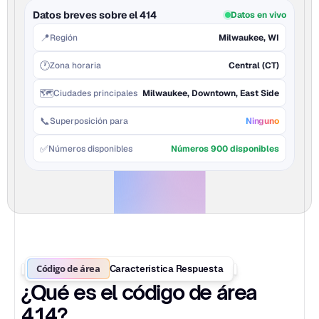
Datos breves sobre el 414
Datos en vivo
📍
Región
Milwaukee, WI
🕐
Zona horaria
Central (CT)
🗺️
Ciudades principales
Milwaukee, Downtown, East Side
📞
Superposición para
Ninguno
✅
Números disponibles
Números 900 disponibles
Código de área
Característica Respuesta
¿Qué es el código de área 
414?