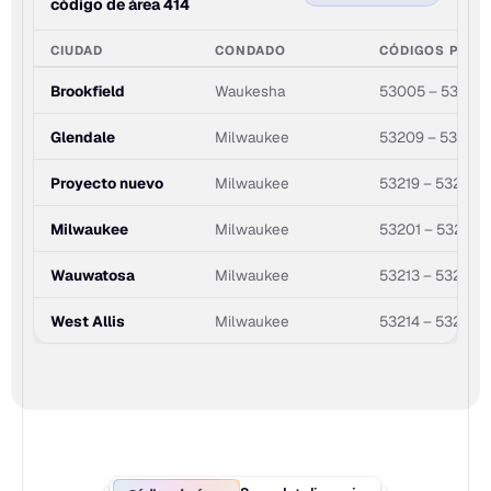
código de área 414
CIUDAD
CONDADO
CÓDIGOS POST
Brookfield
Waukesha
53005 – 53045
Glendale
Milwaukee
53209 – 53217
Proyecto nuevo
Milwaukee
53219 – 53228
Milwaukee
Milwaukee
53201 – 53295
Wauwatosa
Milwaukee
53213 – 53226
West Allis
Milwaukee
53214 – 53227