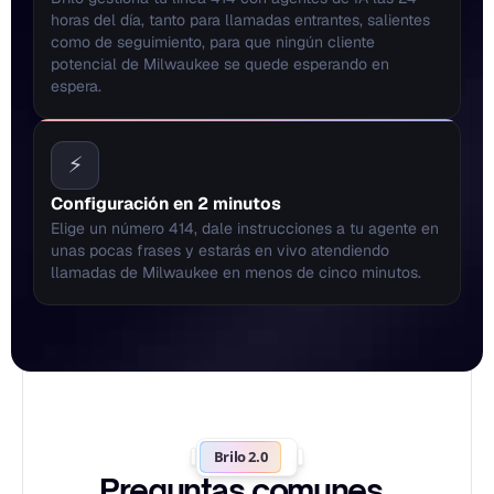
horas del día, tanto para llamadas entrantes, salientes 
como de seguimiento, para que ningún cliente 
potencial de Milwaukee se quede esperando en 
espera.
⚡
Configuración en 2 minutos
Elige un número 414, dale instrucciones a tu agente en 
unas pocas frases y estarás en vivo atendiendo 
llamadas de Milwaukee en menos de cinco minutos.
Brilo 2.0
Preguntas comunes, 