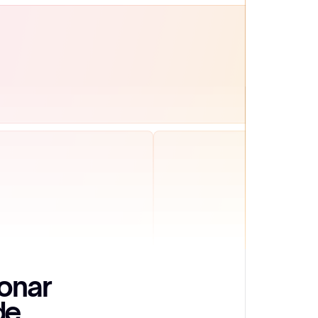
onar 
e 