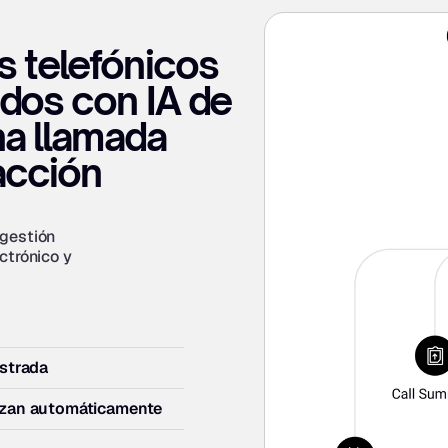
 telefónicos 
dos con IA de 
a llamada 
acción 
gestión 
trónico y 
istrada
nizan automáticamente