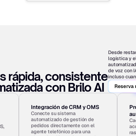
Desde restau
logística y e
automatizado
de voz con I
 rápida, consistente 
incluso cua
atizada con Brilo AI
Reserva 
Integración de CRM y OMS
Pr
Conecte su sistema 
au
automatizado de gestión de 
Ca
pedidos directamente con el 
, 
ac
agente telefónico para una 
ras