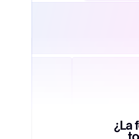
¿La 
to